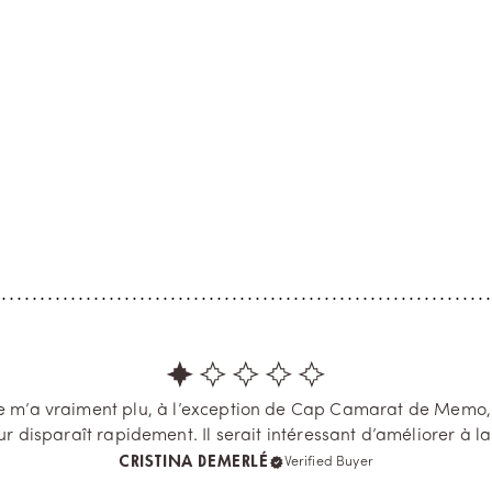
n
Cap Camarat
 PARFUM
EAU DE PARFUM
ne et la rose
Vanilla Azure
e Paris, Memo Paris
Trésor côtier provençal au charm
e un quartier mythique qui ne
havre de beauté méditerranéen
surprendre. Pour cela, des
Camarat inspire un parfum co
ts que nous aimons retrouver,
sourire au soleil. Ylang-ylang, 
ose, le patchouli et la fève
vanille et essence d'amyris s’uniss
nimen...
’a vraiment plu, à l’exception de Cap Camarat de Memo, qu
 disparaît rapidement. Il serait intéressant d’améliorer à la 
CRISTINA DEMERLÉ
Verified Buyer