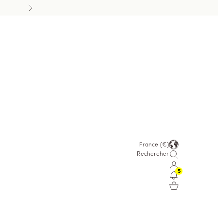
Suivant
France
(€)
Ouvrir la recherche
Rechercher
Ouvrir le comp
5
Ouvrir le pan