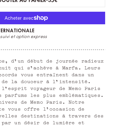
JOUTER AU PANIER
-
35€
TERNATIONALE
F
uivi et option express
et
ps, d'un début de journée radieux
nuit qui s'achève à Marfa. Leurs
ccords vous entraînent dans un
 de la douceur à l'intensité.
 l'esprit voyageur de Memo Paris
s parfums les plus emblématiques.
nivers de Memo Paris. Notre
te vous offre l'occasion de
velles destinations à travers des
 par un désir de lumière et