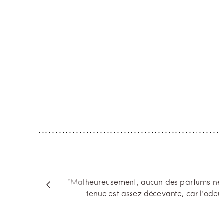
Madurai
Odéo
EAU DE PARFUM
EAU DE
Jasmin Fou
La Sei
Un souvenir de l'Inde, imprégné de la
Au cœur d
riche et aérienne fragrance de jasmin
redécouvr
sambac et de l'odeur plus crémeuse de
cesse de 
bois de santal, est ce qui a guidé la
ingrédien
composition de Madurai. Une fragrance
comme la r
qui éve...
tonka, s’a
d. I
“Malheureusement, aucun des parfums ne m
y of
tenue est assez décevante, car l’odeur