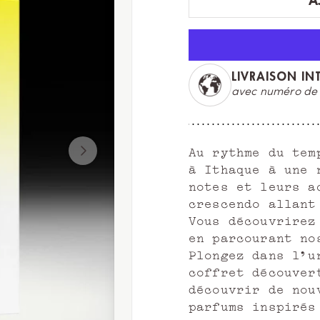
A
LIVRAISON IN
més
avec numéro de s
Au rythme du tem
à Ithaque à une 
notes et leurs a
crescendo allant
Vous découvrirez
en parcourant no
Plongez dans l'u
coffret découver
découvrir de nou
parfums inspirés