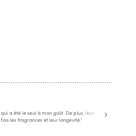
Marfa
Itha
EAU DE PARFUM
EAU D
L’oeil d’une tubéreuse
Berga
e intact,
Marfa. Une destination au destin unique.
Cap sur I
, Cap
Son flacon, où figure un œil grand ouvert,
mer Ioni
mme un
en est le premier indice. Au fin fond du
d'Ulysse 
absolu de
Texas, Marfa attire le regard et le retient.
rencontre
ent, off...
Marfa possède un pouvoir d'...
force du 
bergamot
i a été le seul à mon goût. De plus, leur
fois les fragrances et leur longévité.”