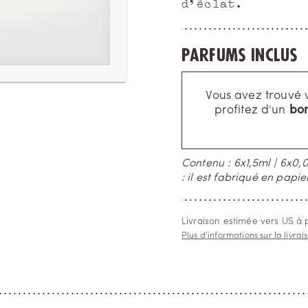
d'éclat.
Parfums inclus
Vous avez trouvé 
t 1
ment 2
profitez d'un
bon
Contenu : 6x1,5ml | 6x0,0
: il est fabriqué en papie
Livraison estimée vers US à 
Plus d’informations sur la livrai